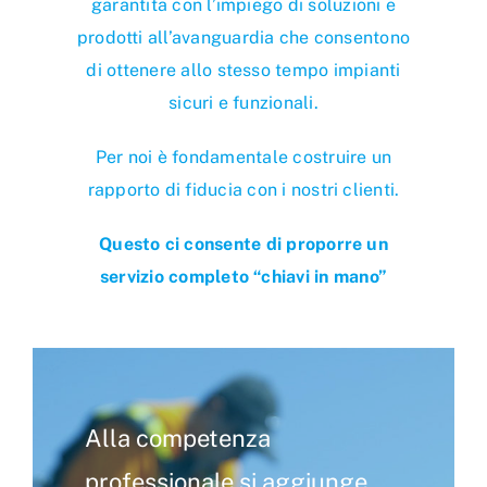
garantita con l’impiego di soluzioni e
prodotti all’avanguardia che consentono
di ottenere allo stesso tempo impianti
sicuri e funzionali.
Per noi è fondamentale costruire un
rapporto di fiducia con i nostri clienti.
Questo ci consente di proporre un
servizio completo “chiavi in mano”
Alla competenza
professionale si aggiunge